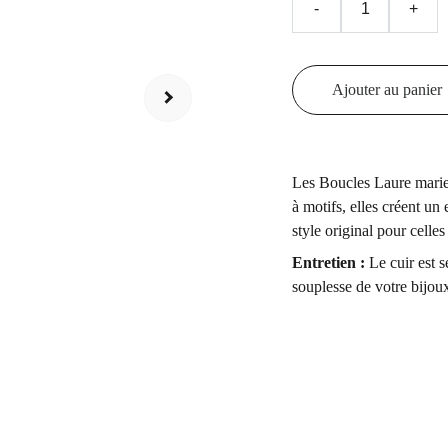
-
+
Ajouter au panier
Les Boucles Laure marient
à motifs, elles créent un 
style original pour cell
Entretien :
Le cuir est se
souplesse de votre bijou