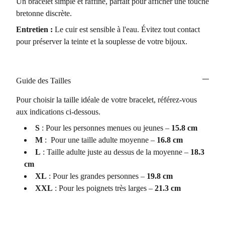
Un bracelet simple et raffiné, parfait pour afficher une touche
bretonne discrète.
Entretien :
Le cuir est sensible à l'eau. Évitez tout contact
pour préserver la teinte et la souplesse de votre bijoux.
Guide des Tailles
Pour choisir la taille idéale de votre bracelet, référez-vous
aux indications ci-dessous.
S
: Pour les personnes menues ou jeunes –
15.8 cm
M
: Pour une taille adulte moyenne –
16.8 cm
L
: Taille adulte juste au dessus de la moyenne –
18.3
cm
XL
: Pour les grandes personnes –
19.8 cm
XXL
: Pour les poignets très larges –
21.3 cm